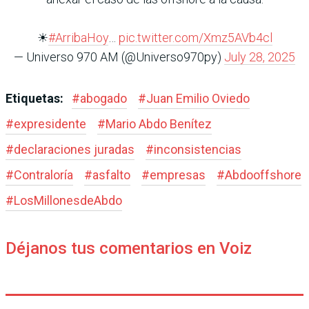
☀
#ArribaHoy
…
pic.twitter.com/Xmz5AVb4cl
— Universo 970 AM (@Universo970py)
July 28, 2025
Etiquetas:
#
abogado
#
Juan Emilio Oviedo
#
expresidente
#
Mario Abdo Benítez
#
declaraciones juradas
#
inconsistencias
#
Contraloría
#
asfalto
#
empresas
#
Abdooffshore
#
LosMillonesdeAbdo
Déjanos tus comentarios en Voiz