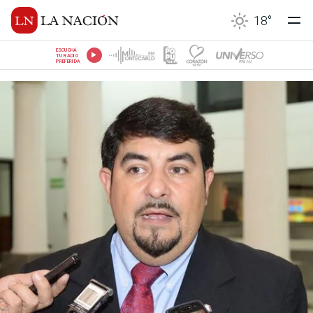
18
°
ESCUCHÁ
TU RADIO
PREFERIDA