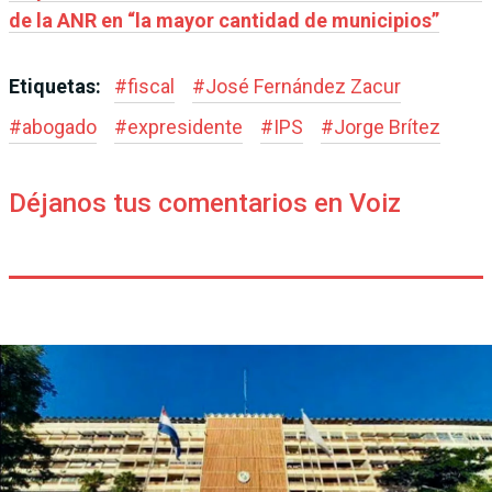
de la ANR en “la mayor cantidad de municipios”
Etiquetas:
#
fiscal
#
José Fernández Zacur
#
abogado
#
expresidente
#
IPS
#
Jorge Brítez
Déjanos tus comentarios en Voiz