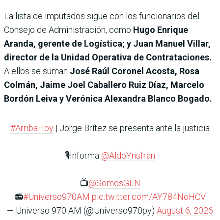
La lista de imputados sigue con los funcionarios del
Consejo de Administración, como
Hugo Enrique
Aranda, gerente de Logística; y Juan Manuel Villar,
director de la Unidad Operativa de Contrataciones.
A ellos se suman
José Raúl Coronel Acosta, Rosa
Colmán, Jaime Joel Caballero Ruiz Díaz, Marcelo
Bordón Leiva y Verónica Alexandra Blanco Bogado.
#ArribaHoy
| Jorge Brítez se presenta ante la justicia
🎙️Informa
@AldoYnsfran
📺
@SomosGEN
📻
#Universo970AM
pic.twitter.com/AY784NoHCV
— Universo 970 AM (@Universo970py)
August 6, 2026