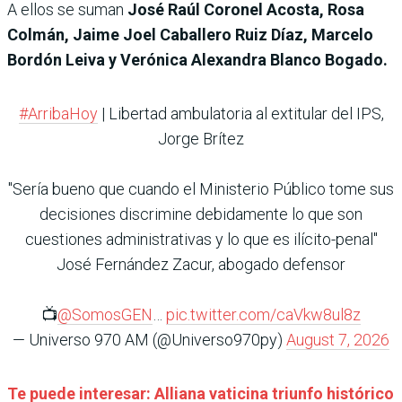
A ellos se suman
José Raúl Coronel Acosta, Rosa
Colmán, Jaime Joel Caballero Ruiz Díaz, Marcelo
Bordón Leiva y Verónica Alexandra Blanco Bogado.
#ArribaHoy
| Libertad ambulatoria al extitular del IPS,
Jorge Brítez
"Sería bueno que cuando el Ministerio Público tome sus
decisiones discrimine debidamente lo que son
cuestiones administrativas y lo que es ilícito-penal"
José Fernández Zacur, abogado defensor
📺
@SomosGEN
…
pic.twitter.com/caVkw8ul8z
— Universo 970 AM (@Universo970py)
August 7, 2026
Te puede interesar: Alliana vaticina triunfo histórico