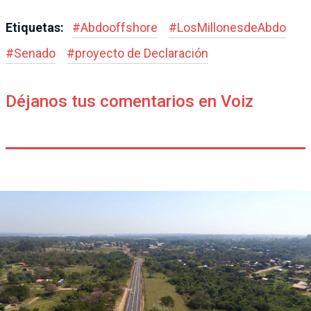
Etiquetas:
#
Abdooffshore
#
LosMillonesdeAbdo
#
Senado
#
proyecto de Declaración
Déjanos tus comentarios en Voiz