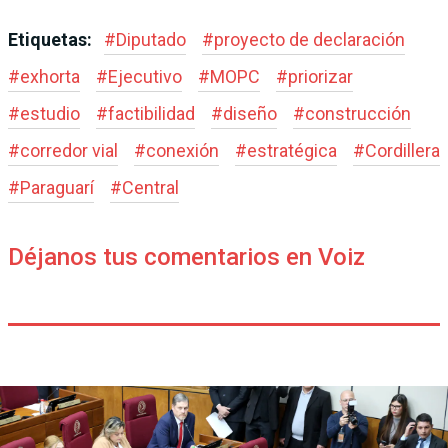
Etiquetas:
#
Diputado
#
proyecto de declaración
#
exhorta
#
Ejecutivo
#
MOPC
#
priorizar
#
estudio
#
factibilidad
#
diseño
#
construcción
#
corredor vial
#
conexión
#
estratégica
#
Cordillera
#
Paraguarí
#
Central
Déjanos tus comentarios en Voiz