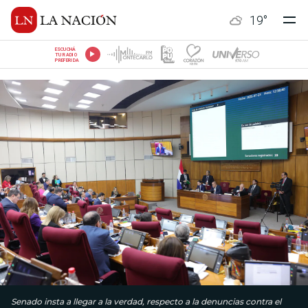
19
°
ESCUCHÁ
TU RADIO
PREFERIDA
Senado insta a llegar a la verdad, respecto a la denuncias contra el