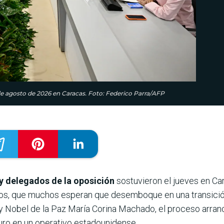
e agosto de 2026 en Caracas. Foto: Federico Parra/AFP
y delegados de la oposición
sostuvieron el jueves en Ca
os, que muchos esperan que desemboque en una transición p
n y Nobel de la Paz María Corina Machado, el proceso arra
ro en un operativo estadounidense.