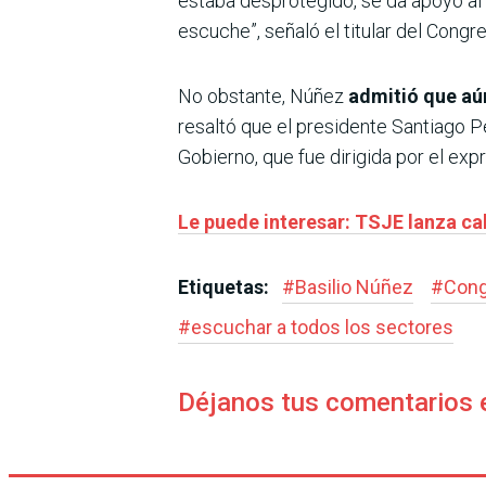
estaba desprotegido, se da apoyo al
escuche”, señaló el titular del Congr
No obstante, Núñez
admitió que aún
resaltó que el presidente Santiago P
Gobierno, que fue dirigida por el ex
Le puede interesar: TSJE lanza ca
Etiquetas:
#
Basilio Núñez
#
Cong
#
escuchar a todos los sectores
Déjanos tus comentarios 