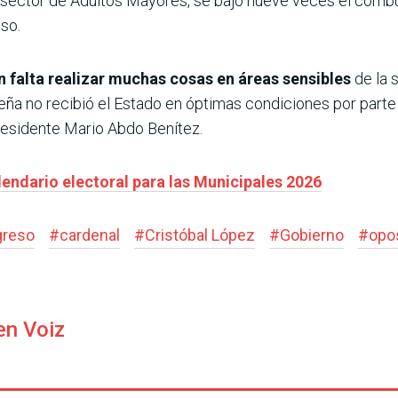
 sector de Adultos Mayores, se bajó nueve veces el combu
eso.
 falta realizar muchas cosas en áreas sensibles
de la
eña no recibió el Estado en óptimas condiciones por parte
presidente Mario Abdo Benítez.
lendario electoral para las Municipales 2026
reso
#
cardenal
#
Cristóbal López
#
Gobierno
#
opo
en Voiz