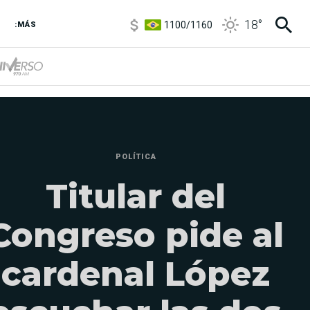
1100
/
1160
18
°
3,8
/
4
:MÁS
6850
/
7200
5900
/
5960
POLÍTICA
Titular del
Congreso pide al
cardenal López