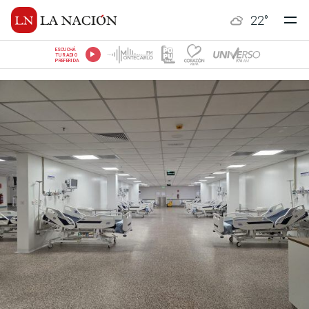
22
°
ESCUCHÁ
TU RADIO
PREFERIDA