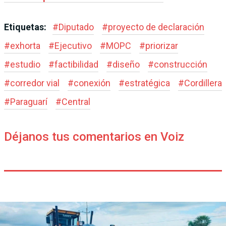
Etiquetas:
#
Diputado
#
proyecto de declaración
#
exhorta
#
Ejecutivo
#
MOPC
#
priorizar
#
estudio
#
factibilidad
#
diseño
#
construcción
#
corredor vial
#
conexión
#
estratégica
#
Cordillera
#
Paraguarí
#
Central
Déjanos tus comentarios en Voiz