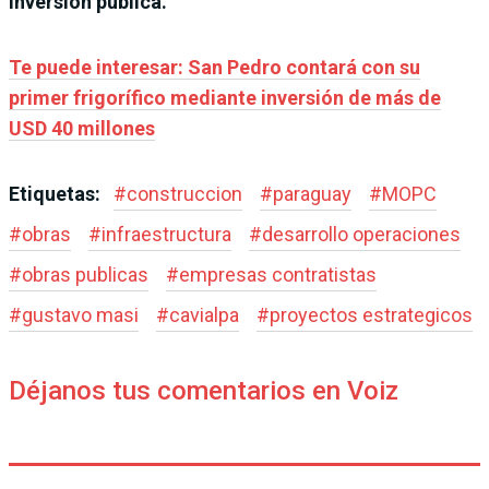
inversión pública.
Te puede interesar: San Pedro contará con su
primer frigorífico mediante inversión de más de
USD 40 millones
Etiquetas:
#
construccion
#
paraguay
#
MOPC
#
obras
#
infraestructura
#
desarrollo operaciones
#
obras publicas
#
empresas contratistas
#
gustavo masi
#
cavialpa
#
proyectos estrategicos
Déjanos tus comentarios en Voiz