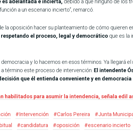
es adelantada e incierta,
debido a que ninguno de los t
n función a un escenario incierto”, remarcó.
de la oposición hacer su planteamiento de cómo quieren en
 respetando el proceso, legal y democrático
que es la 
a democracia y lo hacemos en esos términos. Ya llegará e
e a término este proceso de intervención.
El intendente Ó
decisión que él entienda conveniente y en democracia 
n habilitados para asumir la intendencia, señala edil 
nción
#
Intervención
#
Carlos Pereira
#
Junta Municipa
bitual
#
candidatura
#
oposición
#
escenario incierto