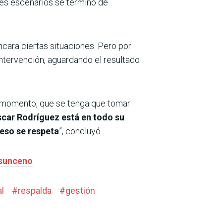
res escenarios se terminó de
cara ciertas situaciones. Pero por
intervención, aguardando el resultado
l momento, que se tenga que tomar
scar Rodríguez está en todo su
eso se respeta
”, concluyó.
asunceno
l
#
respalda
#
gestión