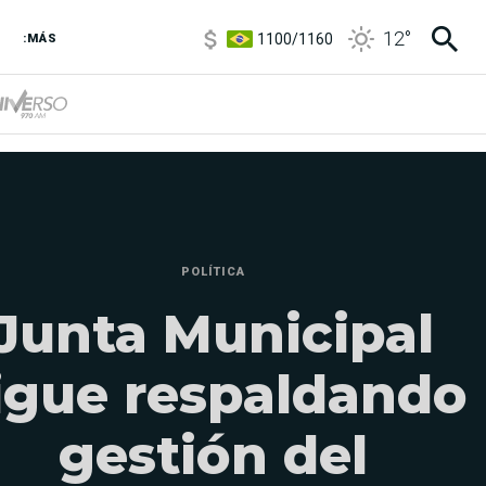
1100
/
1160
12
°
:MÁS
3,8
/
4
6850
/
7200
5900
/
5960
POLÍTICA
Junta Municipal
igue respaldando
gestión del