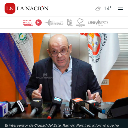
14
°
ESCUCHÁ
TU RADIO
PREFERIDA
El interventor de Ciudad del Este, Ramón Ramírez, informó que ha