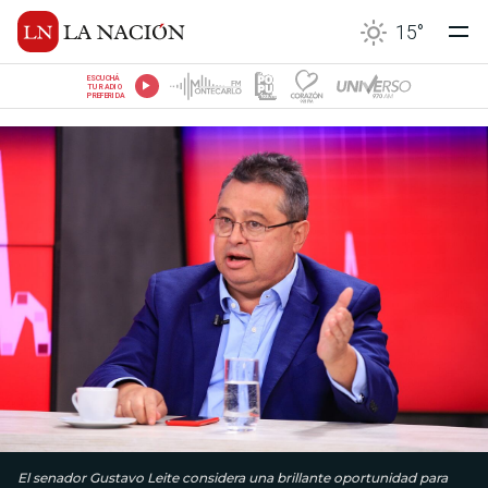
15
°
ESCUCHÁ
TU RADIO
PREFERIDA
El senador Gustavo Leite considera una brillante oportunidad para