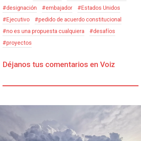
#
designación
#
embajador
#
Estados Unidos
#
Ejecutivo
#
pedido de acuerdo constitucional
#
no es una propuesta cualquiera
#
desafíos
#
proyectos
Déjanos tus comentarios en Voiz