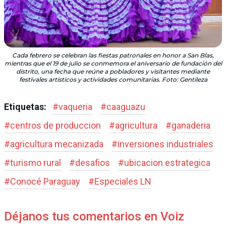
Cada febrero se celebran las fiestas patronales en honor a San Blas,
mientras que el 19 de julio se conmemora el aniversario de fundación del
distrito, una fecha que reúne a pobladores y visitantes mediante
festivales artísticos y actividades comunitarias. Foto: Gentileza
Etiquetas:
#
vaqueria
#
caaguazu
#
centros de produccion
#
agricultura
#
ganaderia
#
agricultura mecanizada
#
inversiones industriales
#
turismo rural
#
desafios
#
ubicacion estrategica
#
Conocé Paraguay
#
Especiales LN
Déjanos tus comentarios en Voiz