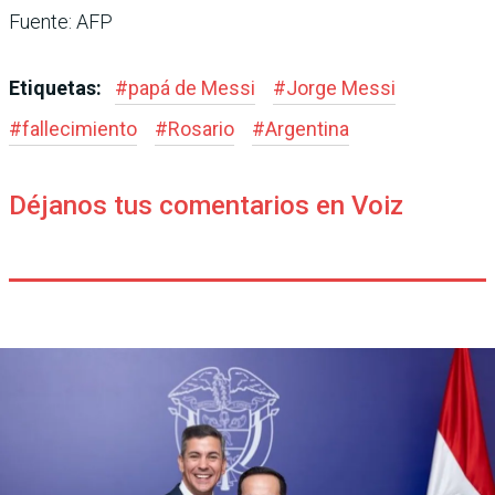
Fuente: AFP
Etiquetas:
#
papá de Messi
#
Jorge Messi
#
fallecimiento
#
Rosario
#
Argentina
Déjanos tus comentarios en Voiz