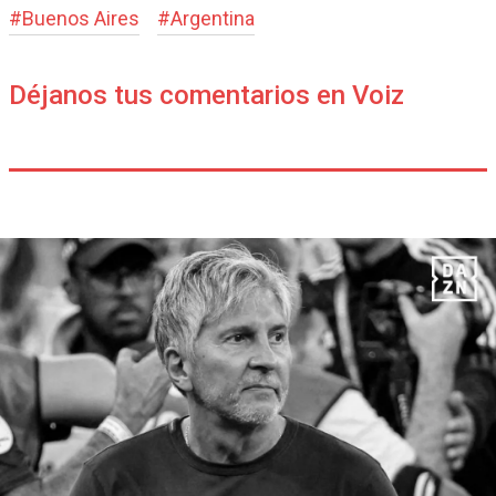
#
Buenos Aires
#
Argentina
Déjanos tus comentarios en Voiz