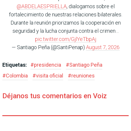
@ABDELAESPRIELLA
, dialogamos sobre el
fortalecimiento de nuestras relaciones bilaterales.
Durante la reunión priorizamos la cooperación en
seguridad y la lucha conjunta contra el crimen…
pic.twitter.com/GjlYeTbpAj
— Santiago Peña (@SantiPenap)
August 7, 2026
Etiquetas:
#
presidencia
#
Santiago Peña
#
Colombia
#
visita oficial
#
reuniones
Déjanos tus comentarios en Voiz