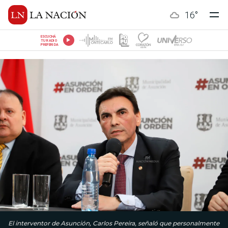
16
°
ESCUCHÁ
TU RADIO
PREFERIDA
El interventor de Asunción, Carlos Pereira, señaló que personalmente