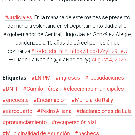
#Judiciales
. En la mañana de este martes se presentó
de manera voluntaria en el Departamento Judicial el
exgobernador de Central, Hugo Javier González Alegre,
condenado a 10 años de cárcel por lesión de
confianza.
#TodoEstáEnLN
https://t.co/tvYyKz9LeU
— Diario La Nación (@LaNacionPy)
August 4, 2026
Etiquetas:
#
LN PM
#
ingresos
#
recaudaciones
#
DNIT
#
Camilo Pérez
#
elecciones municipales
#
encuesta
#
Encarnación
#
Mundial de Rally
#
aeropuerto
#
Pedro Alliana
#
declaraciones de Lula
#
pronunciamiento
#
recuperación vial
#
Municipalidad de Asunción
#
bacheos