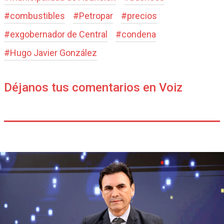
#
combustibles
#
Petropar
#
precios
#
exgobernador de Central
#
condena
#
Hugo Javier González
Déjanos tus comentarios en Voiz