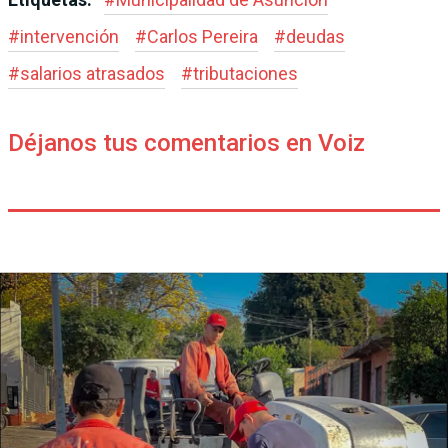
#
intervención
#
Carlos Pereira
#
deudas
#
salarios atrasados
#
tributaciones
Déjanos tus comentarios en Voiz