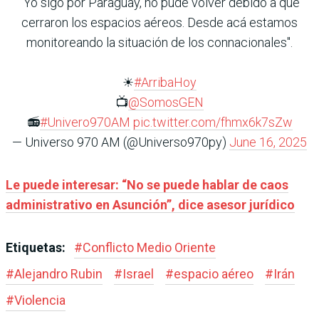
"Yo sigo por Paraguay, no pude volver debido a que
cerraron los espacios aéreos. Desde acá estamos
monitoreando la situación de los connacionales".
☀
#ArribaHoy
📺
@SomosGEN
📻
#Univero970AM
pic.twitter.com/fhmx6k7sZw
— Universo 970 AM (@Universo970py)
June 16, 2025
Le puede interesar: “No se puede hablar de caos
administrativo en Asunción”, dice asesor jurídico
Etiquetas:
#
Conflicto Medio Oriente
#
Alejandro Rubin
#
Israel
#
espacio aéreo
#
Irán
#
Violencia