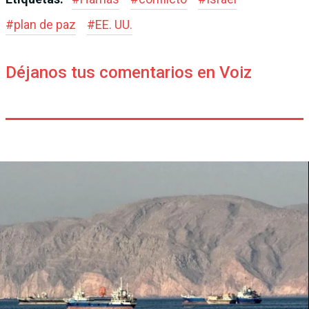
#
plan de paz
#
EE. UU.
Déjanos tus comentarios en Voiz