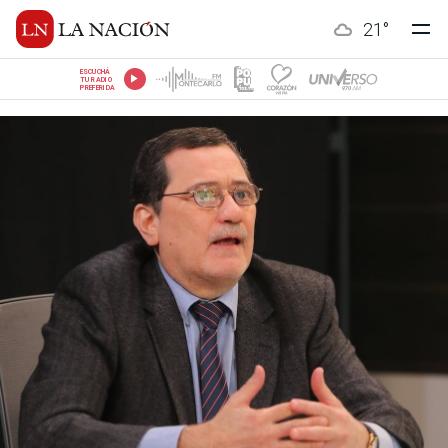
21
°
ESCUCHÁ
TU RADIO
PREFERIDA