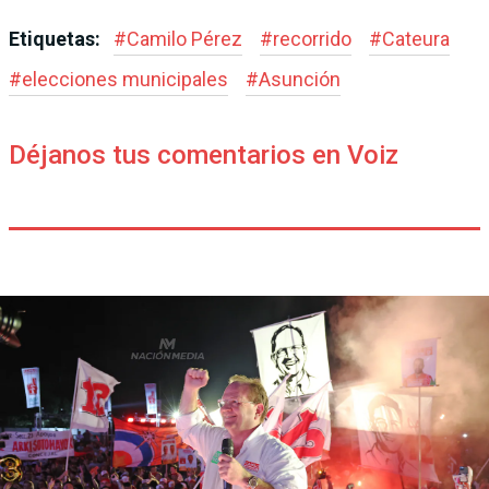
Etiquetas:
#
Camilo Pérez
#
recorrido
#
Cateura
#
elecciones municipales
#
Asunción
Déjanos tus comentarios en Voiz