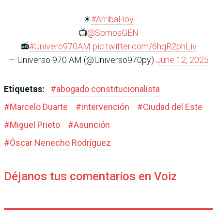
☀
#ArribaHoy
📺
@SomosGEN
📻
#Univero970AM
pic.twitter.com/6hqR2phLiv
— Universo 970 AM (@Universo970py)
June 12, 2025
Etiquetas:
#
abogado constitucionalista
#
Marcelo Duarte
#
intervención
#
Ciudad del Este
#
Miguel Prieto
#
Asunción
#
Óscar Nenecho Rodríguez
Déjanos tus comentarios en Voiz