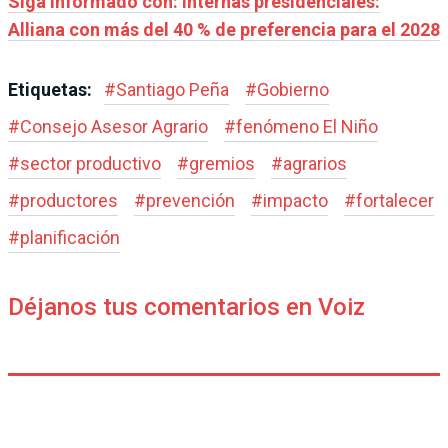
Siga informado con: Internas presidenciales:
Alliana con más del 40 % de preferencia para el 2028
Etiquetas:
#
Santiago Peña
#
Gobierno
#
Consejo Asesor Agrario
#
fenómeno El Niño
#
sector productivo
#
gremios
#
agrarios
#
productores
#
prevención
#
impacto
#
fortalecer
#
planificación
Déjanos tus comentarios en Voiz