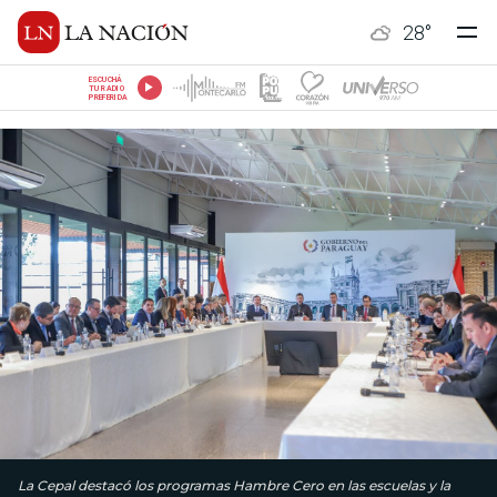
28
°
ESCUCHÁ
TU RADIO
PREFERIDA
La Cepal destacó los programas Hambre Cero en las escuelas y la