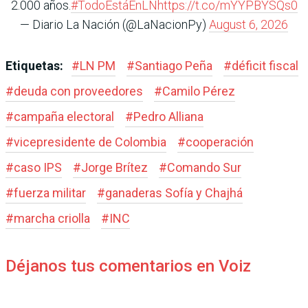
2.000 años.
#TodoEstáEnLN
https://t.co/mYYPBYSQs0
— Diario La Nación (@LaNacionPy)
August 6, 2026
Etiquetas:
#
LN PM
#
Santiago Peña
#
déficit fiscal
#
deuda con proveedores
#
Camilo Pérez
#
campaña electoral
#
Pedro Alliana
#
vicepresidente de Colombia
#
cooperación
#
caso IPS
#
Jorge Brítez
#
Comando Sur
#
fuerza militar
#
ganaderas Sofía y Chajhá
#
marcha criolla
#
INC
Déjanos tus comentarios en Voiz