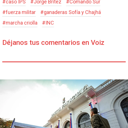
#
caso IPS
#
Jorge Brítez
#
Comando Sur
#
fuerza militar
#
ganaderas Sofía y Chajhá
#
marcha criolla
#
INC
Déjanos tus comentarios en Voiz