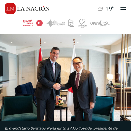
19
°
ESCUCHÁ
TU RADIO
PREFERIDA
El mandatario Santiago Peña junto a Akio Toyoda, presidente de