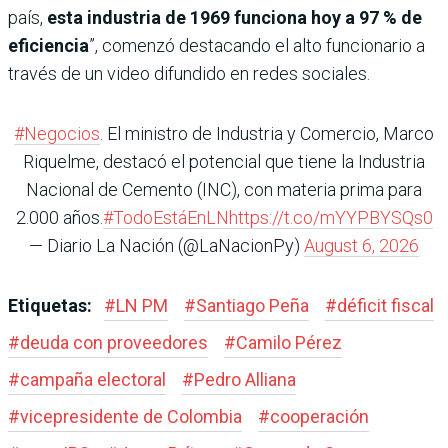
país,
esta industria de 1969 funciona hoy a 97 % de
eficiencia
”, comenzó destacando el alto funcionario a
través de un video difundido en redes sociales.
#Negocios
. El ministro de Industria y Comercio, Marco
Riquelme, destacó el potencial que tiene la Industria
Nacional de Cemento (INC), con materia prima para
2.000 años.
#TodoEstáEnLN
https://t.co/mYYPBYSQs0
— Diario La Nación (@LaNacionPy)
August 6, 2026
Etiquetas:
#
LN PM
#
Santiago Peña
#
déficit fiscal
#
deuda con proveedores
#
Camilo Pérez
#
campaña electoral
#
Pedro Alliana
#
vicepresidente de Colombia
#
cooperación