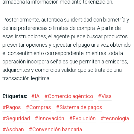
almacena la información mediante tokenización.
Posteriormente, autentica su identidad con biometría y
define preferencias o límites de compra. A partir de
esas instrucciones, el agente puede buscar productos,
presentar opciones y ejecutar el pago una vez obtenido
el consentimiento correspondiente, mientras toda la
operación incorpora señales que permiten a emisores,
adquirentes y comercios validar que se trata de una
transacción legítima.
Etiquetas:
#
IA
#
Comercio agéntico
#
Visa
#
Pagos
#
Compras
#
Sistema de pagos
#
Seguridad
#
Innovación
#
Evolución
#
tecnología
#
Asoban
#
Convención bancaria