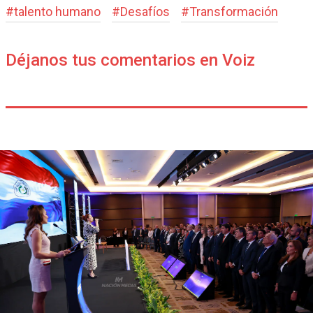
#
talento humano
#
Desafíos
#
Transformación
Déjanos tus comentarios en Voiz