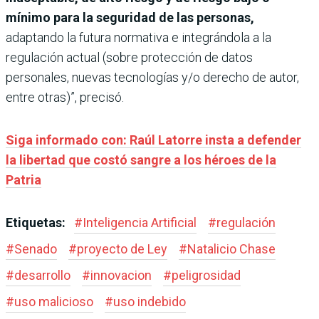
mínimo para la seguridad de las personas,
adaptando la futura normativa e integrándola a la
regulación actual (sobre protección de datos
personales, nuevas tecnologías y/o derecho de autor,
entre otras)”, precisó.
Siga informado con: Raúl Latorre insta a defender
la libertad que costó sangre a los héroes de la
Patria
Etiquetas:
#
Inteligencia Artificial
#
regulación
#
Senado
#
proyecto de Ley
#
Natalicio Chase
#
desarrollo
#
innovacion
#
peligrosidad
#
uso malicioso
#
uso indebido