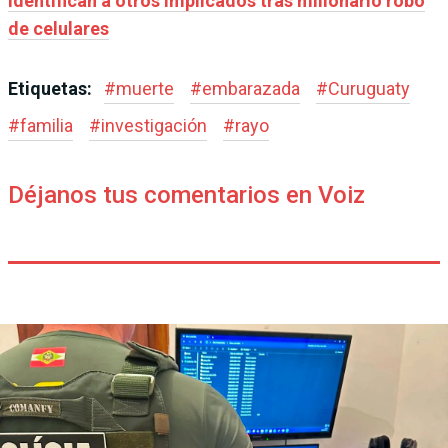
identifican a otros implicados tras millonario robo
de celulares
Etiquetas:
#
muerte
#
embarazada
#
Curuguaty
#
familia
#
investigación
#
rayo
Déjanos tus comentarios en Voiz