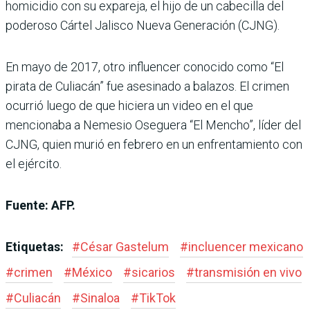
homicidio con su expareja, el hijo de un cabecilla del
poderoso Cártel Jalisco Nueva Generación (CJNG).
En mayo de 2017, otro influencer conocido como “El
pirata de Culiacán” fue asesinado a balazos. El crimen
ocurrió luego de que hiciera un video en el que
mencionaba a Nemesio Oseguera “El Mencho”, líder del
CJNG, quien murió en febrero en un enfrentamiento con
el ejército.
Fuente: AFP.
Etiquetas:
#
César Gastelum
#
incluencer mexicano
#
crimen
#
México
#
sicarios
#
transmisión en vivo
#
Culiacán
#
Sinaloa
#
TikTok