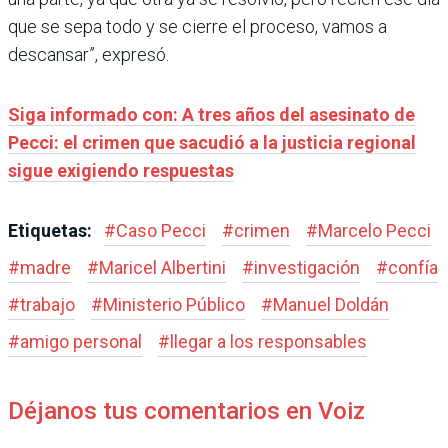
que se sepa todo y se cierre el proceso, vamos a
descansar”, expresó.
Siga informado con: A tres años del asesinato de
Pecci: el crimen que sacudió a la justicia regional
sigue exigiendo respuestas
Etiquetas:
#
Caso Pecci
#
crimen
#
Marcelo Pecci
#
madre
#
Maricel Albertini
#
investigación
#
confía
#
trabajo
#
Ministerio Público
#
Manuel Doldán
#
amigo personal
#
llegar a los responsables
Déjanos tus comentarios en Voiz