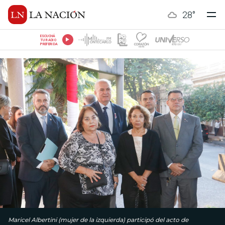
28
°
ESCUCHÁ
TU RADIO
PREFERIDA
Maricel Albertini (mujer de la izquierda) participó del acto de