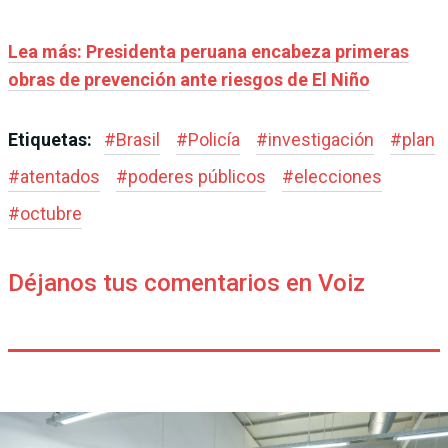
Lea más:
Presidenta peruana encabeza primeras
obras de prevención ante riesgos de El Niño
Etiquetas:
#
Brasil
#
Policía
#
investigación
#
plan
#
atentados
#
poderes públicos
#
elecciones
#
octubre
Déjanos tus comentarios en Voiz