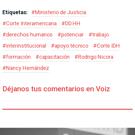
Etiquetas:
#
Ministerio de Justicia
#
Corte Interamericana
#
DD.HH
#
derechos humanos
#
potenciar
#
trabajo
#
interinstitucional
#
apoyo técnico
#
Corte IDH
#
formación
#
capacitación
#
Rodrigo Nicora
#
Nancy Hernández
Déjanos tus comentarios en Voiz