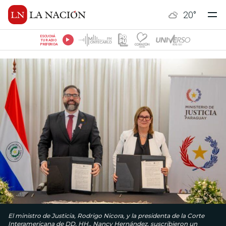
20
°
ESCUCHÁ
TU RADIO
PREFERIDA
El ministro de Justicia, Rodrigo Nicora, y la presidenta de la Corte
Interamericana de DD. HH., Nancy Hernández, suscribieron un