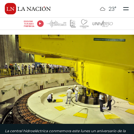
23
°
ESCUCHÁ
TU RADIO
PREFERIDA
La central hidroeléctrica conmemora este lunes un aniversario de la