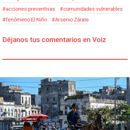
#
acciones preventivas
#
comunidades vulnerables
#
fenómeno El Niño
#
Arsenio Zárate
Déjanos tus comentarios en Voiz