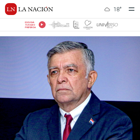
18
°
ESCUCHÁ
TU RADIO
PREFERIDA