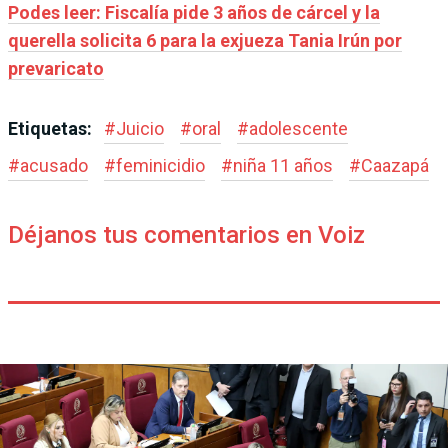
Podes leer: Fiscalía pide 3 años de cárcel y la
querella solicita 6 para la exjueza Tania Irún por
prevaricato
Etiquetas:
#
Juicio
#
oral
#
adolescente
#
acusado
#
feminicidio
#
niña 11 años
#
Caazapá
Déjanos tus comentarios en Voiz