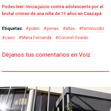
Podes leer: Inicia juicio contra adolescente por el
brutal crimen de una niña de 11 años en Caazapá
Etiquetas:
#
piden
#
penas
#
altas
#
feminicidio
#
caso
#
Maria Fernanda
#
Coronel Oviedo
Déjanos tus comentarios en Voiz