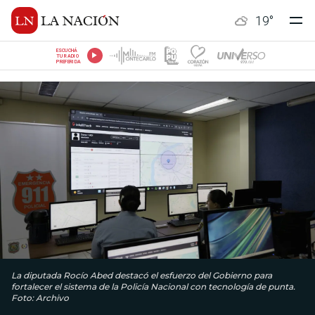
19
°
ESCUCHÁ
TU RADIO
PREFERIDA
La diputada Rocío Abed destacó el esfuerzo del Gobierno para
fortalecer el sistema de la Policía Nacional con tecnología de punta.
Foto: Archivo