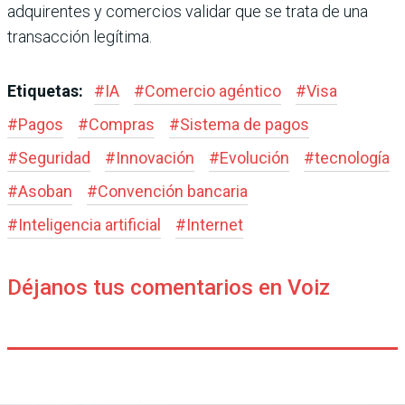
adquirentes y comercios validar que se trata de una
transacción legítima.
Etiquetas:
#
IA
#
Comercio agéntico
#
Visa
#
Pagos
#
Compras
#
Sistema de pagos
#
Seguridad
#
Innovación
#
Evolución
#
tecnología
#
Asoban
#
Convención bancaria
#
Inteligencia artificial
#
Internet
Déjanos tus comentarios en Voiz