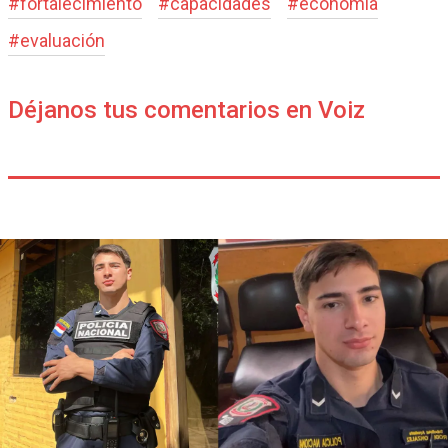
#
fortalecimiento
#
capacidades
#
economía
#
evaluación
Déjanos tus comentarios en Voiz