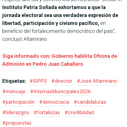
Instituto Patria Soñada exhortamos a que la
jornada electoral sea una verdadera expresión de
libertad, participación y civismo pacífico,
en
beneficio del fortalecimiento democrático del país",
concluyó Altamirano.
Siga informado con: Gobierno habilita Oficina de
Admisión en Pedro Juan Caballero
Etiquetas:
#
IDPPS
#
director
#
José Altamirano
#
mensaje
#
InternasMunicipales2026
#
participación
#
democracia
#
candidaturas
#
liderazgos
#
fortalezas
#
credibilidad
#
propuestas