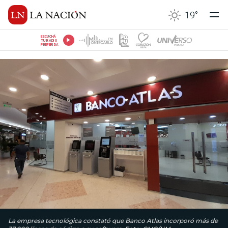
19
°
ESCUCHÁ
TU RADIO
PREFERIDA
La empresa tecnológica constató que Banco Atlas incorporó más de