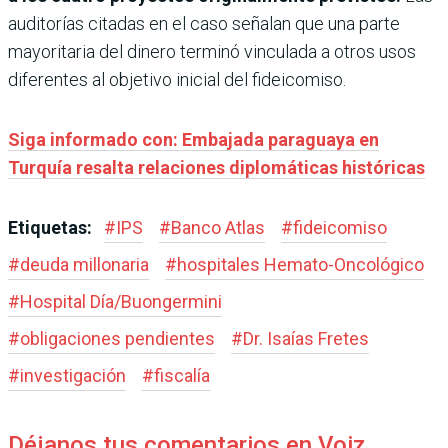
auditorías citadas en el caso señalan que una parte
mayoritaria del dinero terminó vinculada a otros usos
diferentes al objetivo inicial del fideicomiso.
Siga informado con: Embajada paraguaya en
Turquía resalta relaciones diplomáticas históricas
Etiquetas:
#
IPS
#
Banco Atlas
#
fideicomiso
#
deuda millonaria
#
hospitales Hemato-Oncológico
#
Hospital Día/Buongermini
#
obligaciones pendientes
#
Dr. Isaías Fretes
#
investigación
#
fiscalía
Déjanos tus comentarios en Voiz