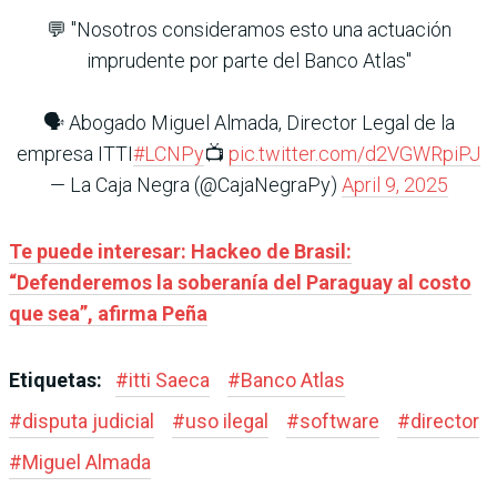
💬 "Nosotros consideramos esto una actuación
imprudente por parte del Banco Atlas"
🗣️ Abogado Miguel Almada, Director Legal de la
empresa ITTI
#LCNPy
📺
pic.twitter.com/d2VGWRpiPJ
— La Caja Negra (@CajaNegraPy)
April 9, 2025
Te puede interesar: Hackeo de Brasil:
“Defenderemos la soberanía del Paraguay al costo
que sea”, afirma Peña
Etiquetas:
#
itti Saeca
#
Banco Atlas
#
disputa judicial
#
uso ilegal
#
software
#
director
#
Miguel Almada