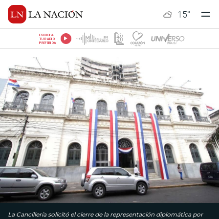
15
°
ESCUCHÁ
TU RADIO
PREFERIDA
La Cancillería solicitó el cierre de la representación diplomática por