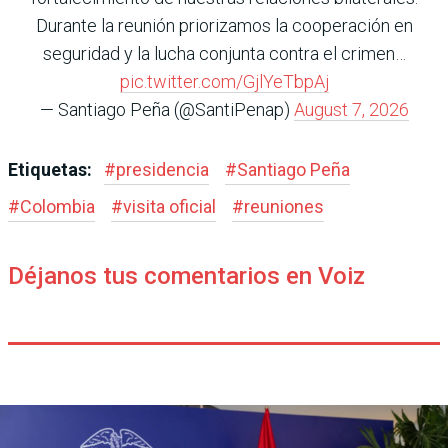
Durante la reunión priorizamos la cooperación en
seguridad y la lucha conjunta contra el crimen…
pic.twitter.com/GjlYeTbpAj
— Santiago Peña (@SantiPenap)
August 7, 2026
Etiquetas:
#
presidencia
#
Santiago Peña
#
Colombia
#
visita oficial
#
reuniones
Déjanos tus comentarios en Voiz