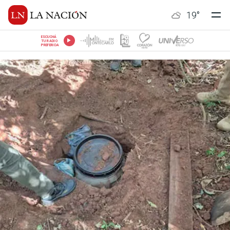
19
°
ESCUCHÁ
TU RADIO
PREFERIDA