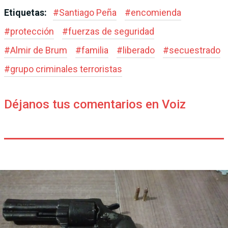
Etiquetas:
#
Santiago Peña
#
encomienda
#
protección
#
fuerzas de seguridad
#
Almir de Brum
#
familia
#
liberado
#
secuestrado
#
grupo criminales terroristas
Déjanos tus comentarios en Voiz