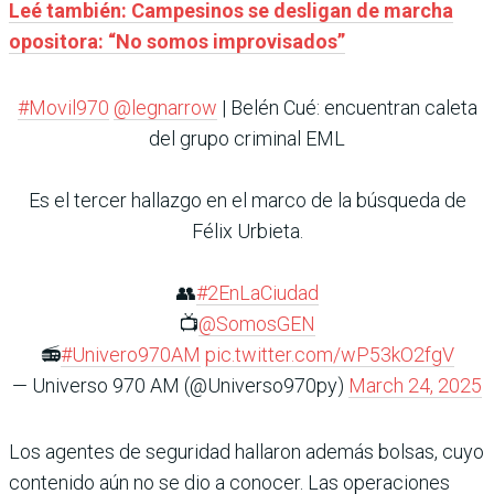
Leé también: Campesinos se desligan de marcha
opositora: “No somos improvisados”
#Movil970
@legnarrow
| Belén Cué: encuentran caleta
del grupo criminal EML
Es el tercer hallazgo en el marco de la búsqueda de
Félix Urbieta.
👥
#2EnLaCiudad
📺
@SomosGEN
📻
#Univero970AM
pic.twitter.com/wP53kO2fgV
— Universo 970 AM (@Universo970py)
March 24, 2025
Los agentes de seguridad hallaron además bolsas, cuyo
contenido aún no se dio a conocer. Las operaciones