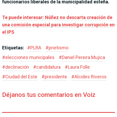
funcionarios liberales de la municipalidad esteña.
Te puede interesar: Núñez no descarta creación de
una comisión especial para investigar corrupción en
el IPS
Etiquetas:
#
PLRA
#
prietismo
#
elecciones municipales
#
Daniel Pereira Mujica
#
declinación
#
candidatura
#
Laura Folle
#
Ciudad del Este
#
presidente
#
Alcides Riveros
Déjanos tus comentarios en Voiz