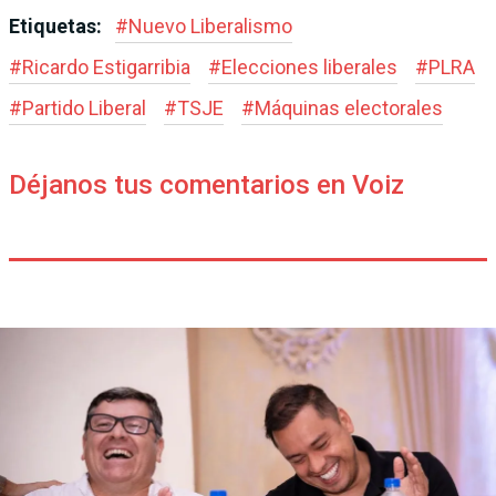
Etiquetas:
#
Nuevo Liberalismo
#
Ricardo Estigarribia
#
Elecciones liberales
#
PLRA
#
Partido Liberal
#
TSJE
#
Máquinas electorales
Déjanos tus comentarios en Voiz