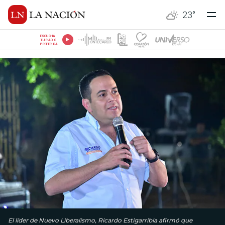
23
°
ESCUCHÁ
TU RADIO
PREFERIDA
El líder de Nuevo Liberalismo, Ricardo Estigarribia afirmó que