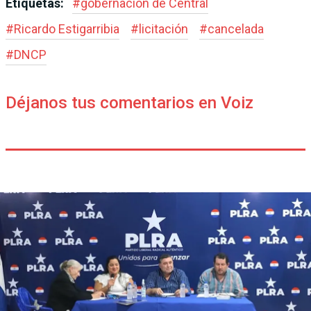
Etiquetas:
#
gobernación de Central
#
Ricardo Estigarribia
#
licitación
#
cancelada
#
DNCP
Déjanos tus comentarios en Voiz