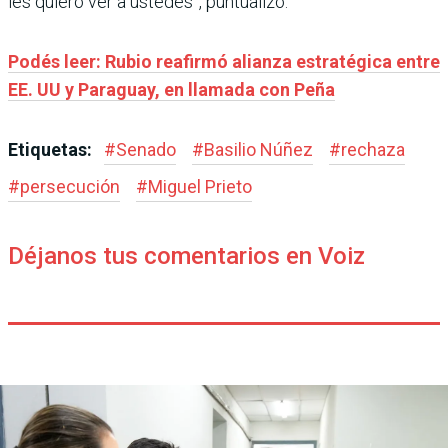
les quiero ver a ustedes”, puntualizó.
Podés leer: Rubio reafirmó alianza estratégica entre
EE. UU y Paraguay, en llamada con Peña
Etiquetas:
#
Senado
#
Basilio Núñez
#
rechaza
#
persecución
#
Miguel Prieto
Déjanos tus comentarios en Voiz