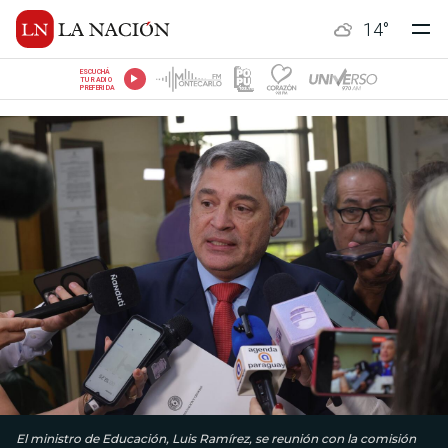
14
°
ESCUCHÁ
TU RADIO
PREFERIDA
El ministro de Educación, Luis Ramírez, se reunión con la comisión