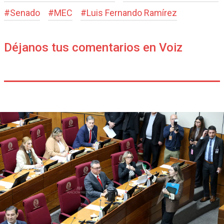
#
Senado
#
MEC
#
Luis Fernando Ramírez
Déjanos tus comentarios en Voiz