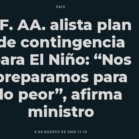
PAÍS
F. AA. alista plan
de contingencia
ara El Niño: “Nos
preparamos para
lo peor”, afirma
ministro
4 DE AGOSTO DE 2026 11:15