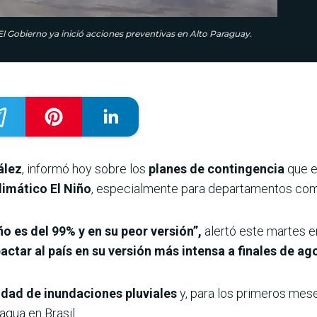
El Gobierno ya inició acciones preventivas en Alto Paraguay.
ález
, informó hoy sobre los
planes de contingencia
que e
imático El Niño
, especialmente para departamentos com
ño es del 99% y en su peor versión”,
alertó este martes e
actar al país en su versión más intensa a finales de ag
lidad de inundaciones pluviales
y, para los primeros mes
agua en Brasil.