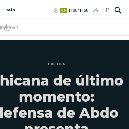
1100
/
1160
14
°
3,8
/
4
:MÁS
6850
/
7200
5900
/
5960
POLÍTICA
hicana de último
momento:
defensa de Abdo
presenta