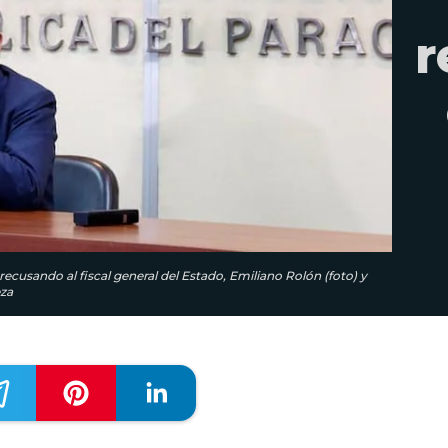
r
usando al fiscal general del Estado, Emiliano Rolón (foto) y
eza