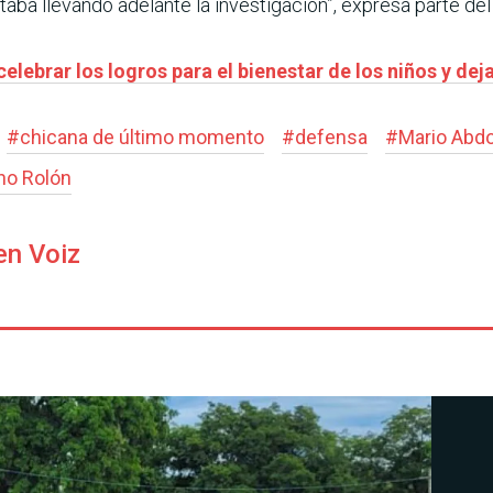
taba llevando adelante la investigación”, expresa parte d
elebrar los logros para el bienestar de los niños y dej
#
chicana de último momento
#
defensa
#
Mario Abd
no Rolón
en Voiz