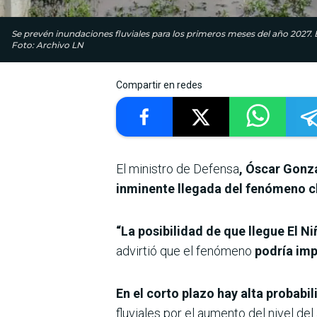
Se prevén inundaciones fluviales para los primeros meses del año 2027. 
Foto: Archivo LN
Compartir en redes
El ministro de Defensa
, Óscar Gonz
inminente llegada del fenómeno cl
“La posibilidad de que llegue El Ni
advirtió que el fenómeno
podría imp
En el corto plazo hay alta probabi
fluviales por el aumento del nivel del 