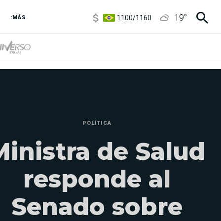
1100
/
1160
19
°
3,8
/
4
:MÁS
6850
/
7200
5900
/
5960
POLÍTICA
Ministra de Salud
responde al
Senado sobre