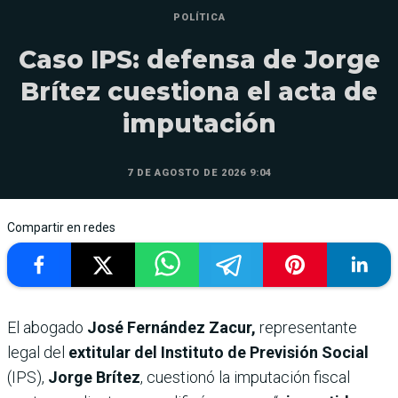
POLÍTICA
Caso IPS: defensa de Jorge
Brítez cuestiona el acta de
imputación
7 DE AGOSTO DE 2026 9:04
Compartir en redes
El abogado
José Fernández Zacur,
representante
legal del
extitular del Instituto de Previsión Social
(IPS),
Jorge Brítez
, cuestionó la imputación fiscal