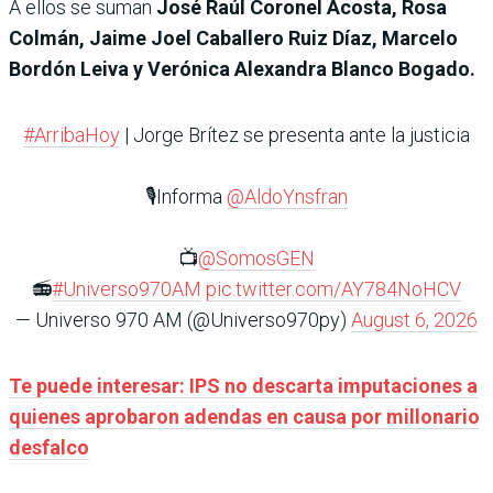
A ellos se suman
José Raúl Coronel Acosta, Rosa
Colmán, Jaime Joel Caballero Ruiz Díaz, Marcelo
Bordón Leiva y Verónica Alexandra Blanco Bogado.
#ArribaHoy
| Jorge Brítez se presenta ante la justicia
🎙️Informa
@AldoYnsfran
📺
@SomosGEN
📻
#Universo970AM
pic.twitter.com/AY784NoHCV
— Universo 970 AM (@Universo970py)
August 6, 2026
Te puede interesar: IPS no descarta imputaciones a
quienes aprobaron adendas en causa por millonario
desfalco