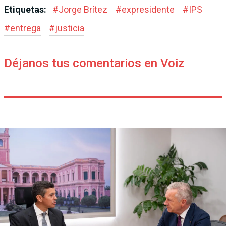
Etiquetas:
#
Jorge Brítez
#
expresidente
#
IPS
#
entrega
#
justicia
Déjanos tus comentarios en Voiz