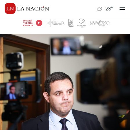
23
°
ESCUCHÁ
TU RADIO
PREFERIDA