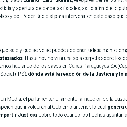
o diputado
Eulalio “Lalo” Gomes
, el expresidente Mario 
icia y apertura de carpetas fiscales, así lo afirmó el dipu
lico y del Poder Judicial para intervenir en este caso que s
 que sale y que se ve se puede accionar judicialmente, emp
stesiados
. Hasta hoy no vi ni una sola carpeta sobre los 
tamos hablando de los casos en Cañas Paraguayas SA (Cap
 Social (IPS),
dónde está la reacción de la Justicia y lo
 Media, el parlamentario lamentó la inacción de la Justici
pción que involucran al Gobierno anterior, lo cual
genera u
impartir Justicia
, sobre todo cuando los hechos apuntan a