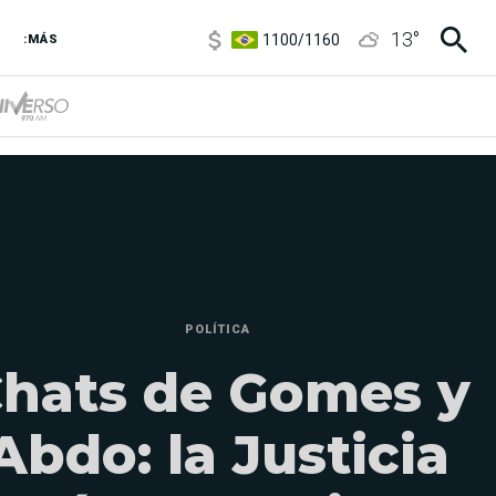
1100
/
1160
13
°
3,8
/
4
:MÁS
6850
/
7200
5900
/
5960
POLÍTICA
hats de Gomes y
Abdo: la Justicia