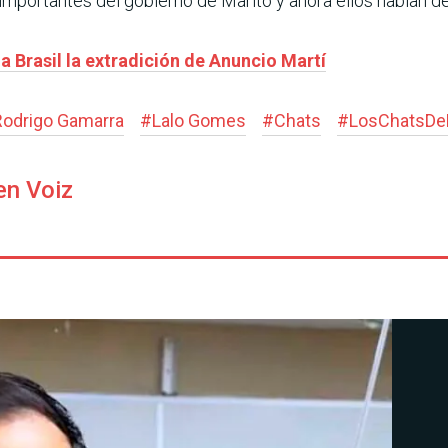
portantes del gobierno de Marito y ahora ellos hablan de 
a Brasil la extradición de Anuncio Martí
Rodrigo Gamarra
#
Lalo Gomes
#
Chats
#
LosChatsDe
en Voiz