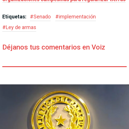
Etiquetas:
#
Senado
#
implementación
#
Ley de armas
Déjanos tus comentarios en Voiz