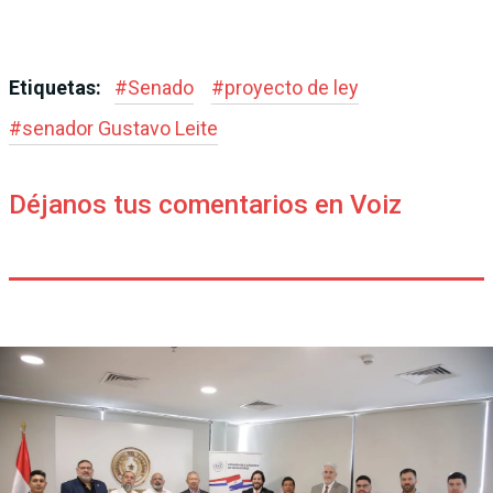
Etiquetas:
#
Senado
#
proyecto de ley
#
senador Gustavo Leite
Déjanos tus comentarios en Voiz