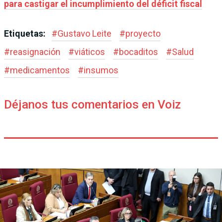
para castigar el incumplimiento del déficit fiscal
Etiquetas:
#
Gustavo Leite
#
proyecto
#
reasignación
#
viáticos
#
bocaditos
#
Salud
#
medicamentos
#
insumos
Déjanos tus comentarios en Voiz