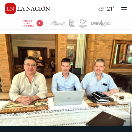
21
°
ESCUCHÁ
TU RADIO
PREFERIDA