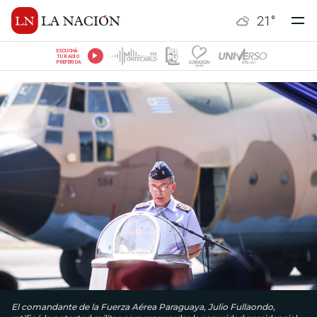
21
°
ESCUCHÁ
TU RADIO
PREFERIDA
El comandante de la Fuerza Aérea Paraguaya, Julio Fullaondo,