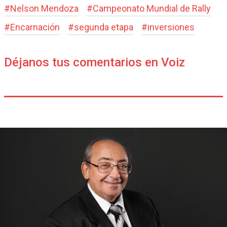
#
Nelson Mendoza
#
Campeonato Mundial de Rally
#
Encarnación
#
segunda etapa
#
inversiones
Déjanos tus comentarios en Voiz