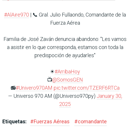
#AlAire970
| 📞 Gral. Julio Fullaondo, Comandante de la
Fuerza Aérea
Familia de José Zaván denuncia abandono: "Les vamos
a asistir en lo que corresponda, estamos con toda la
predispoción de ayudarles"
☀
#ArribaHoy
📺
@SomosGEN
📻
#Univero970AM
pic.twitter.com/TZERF6RTCa
— Universo 970 AM (@Universo970py)
January 30,
2025
Etiquetas:
#
Fuerzas Aéreas
#
comandante