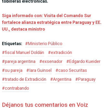
tobilleras electrónicas.
Siga informado con: Visita del Comando Sur
fortalece alianza estratégica entre Paraguay y EE.
UU., destaca ministro
Etiquetas:
#
Ministerio Público
#
fiscal Manuel Doldán
#
extradición
#
pareja argentina
#
exsenador
#
Edgardo Kueider
#
su pareja
#
Iara Guinsel
#
caso Securitas
#
tratado de Extradición
#
Argentina
#
Paraguay
#
contrabando
Déjanos tus comentarios en Voiz