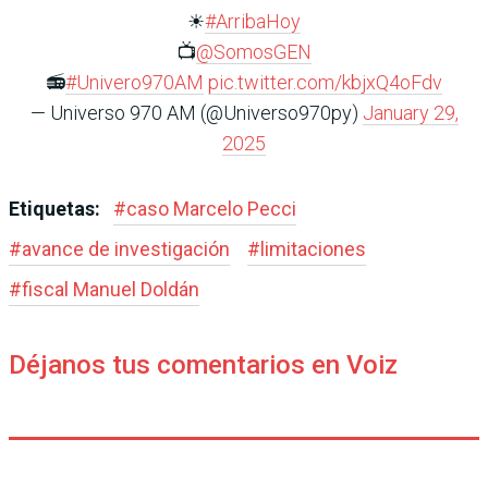
☀
#ArribaHoy
📺
@SomosGEN
📻
#Univero970AM
pic.twitter.com/kbjxQ4oFdv
— Universo 970 AM (@Universo970py)
January 29,
2025
Etiquetas:
#
caso Marcelo Pecci
#
avance de investigación
#
limitaciones
#
fiscal Manuel Doldán
Déjanos tus comentarios en Voiz