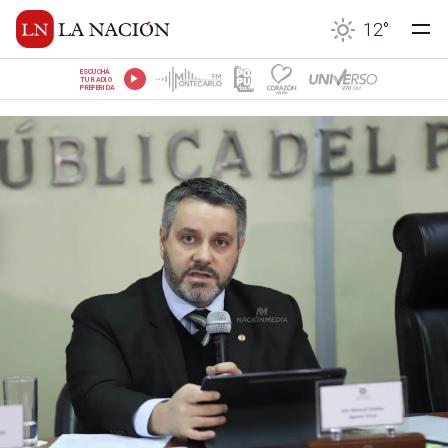
12
°
ESCUCHÁ
TU RADIO
PREFERIDA