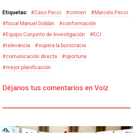
Etiquetas:
#
Caso Pecci
#
crimen
#
Marcelo Pecci
#
fiscal Manuel Doldán
#
conformación
#
Equipo Conjunto de Investigación
#
ECI
#
relevancia
#
supera la burocracia
#
comunicación directa
#
oportuna
#
mejor planificación
Déjanos tus comentarios en Voiz