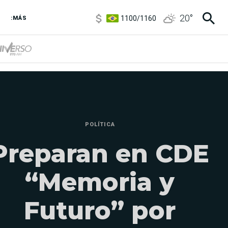
1100
/
1160
20
°
3,8
/
4
:MÁS
6850
/
7200
5900
/
5960
POLÍTICA
Preparan en CDE
“Memoria y
Futuro” por