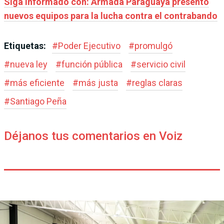
Siga informado con: Armada Paraguaya presentó
nuevos equipos para la lucha contra el contrabando
Etiquetas:
#
Poder Ejecutivo
#
promulgó
#
nueva ley
#
función pública
#
servicio civil
#
más eficiente
#
más justa
#
reglas claras
#
Santiago Peña
Déjanos tus comentarios en Voiz