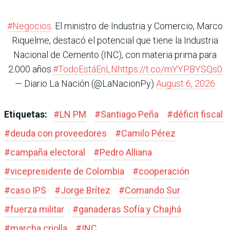
#Negocios
. El ministro de Industria y Comercio, Marco
Riquelme, destacó el potencial que tiene la Industria
Nacional de Cemento (INC), con materia prima para
2.000 años.
#TodoEstáEnLN
https://t.co/mYYPBYSQs0
— Diario La Nación (@LaNacionPy)
August 6, 2026
Etiquetas:
#
LN PM
#
Santiago Peña
#
déficit fiscal
#
deuda con proveedores
#
Camilo Pérez
#
campaña electoral
#
Pedro Alliana
#
vicepresidente de Colombia
#
cooperación
#
caso IPS
#
Jorge Brítez
#
Comando Sur
#
fuerza militar
#
ganaderas Sofía y Chajhá
#
marcha criolla
#
INC