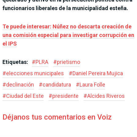
funcionarios liberales de la municipalidad esteña.
Te puede interesar: Núñez no descarta creación de
una comisión especial para investigar corrupción en
el IPS
Etiquetas:
#
PLRA
#
prietismo
#
elecciones municipales
#
Daniel Pereira Mujica
#
declinación
#
candidatura
#
Laura Folle
#
Ciudad del Este
#
presidente
#
Alcides Riveros
Déjanos tus comentarios en Voiz