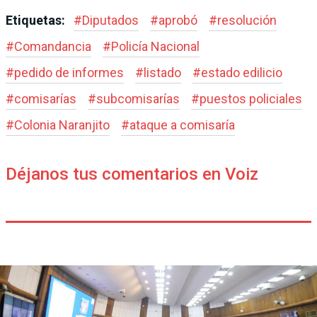
Etiquetas:
#
Diputados
#
aprobó
#
resolución
#
Comandancia
#
Policía Nacional
#
pedido de informes
#
listado
#
estado edilicio
#
comisarías
#
subcomisarías
#
puestos policiales
#
Colonia Naranjito
#
ataque a comisaría
Déjanos tus comentarios en Voiz