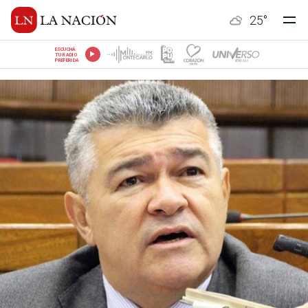
25
°
ESCUCHÁ
TU RADIO
PREFERIDA