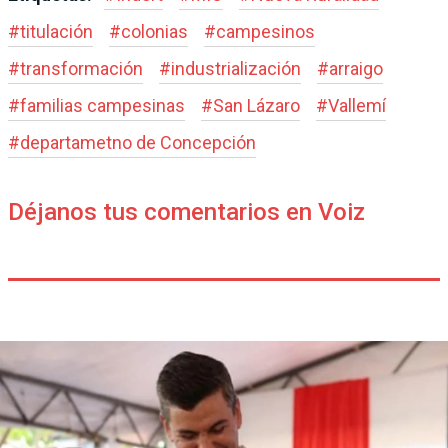
#
titulación
#
colonias
#
campesinos
#
transformación
#
industrialización
#
arraigo
#
familias campesinas
#
San Lázaro
#
Vallemí
#
departametno de Concepción
Déjanos tus comentarios en Voiz