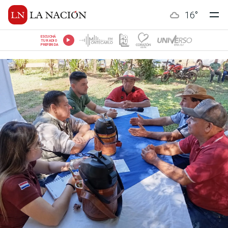
16
°
ESCUCHÁ
TU RADIO
PREFERIDA