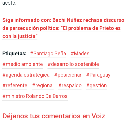
acotó.
Siga informado con: Bachi Núñez rechaza discurso
de persecución política: “El problema de Prieto es
con la justicia”
Etiquetas:
#
Santiago Peña
#
Mades
#
medio ambiente
#
desarrollo sostenible
#
agenda estratégica
#
posicionar
#
Paraguay
#
referente
#
regional
#
respaldo
#
gestión
#
ministro Rolando De Barros
Déjanos tus comentarios en Voiz