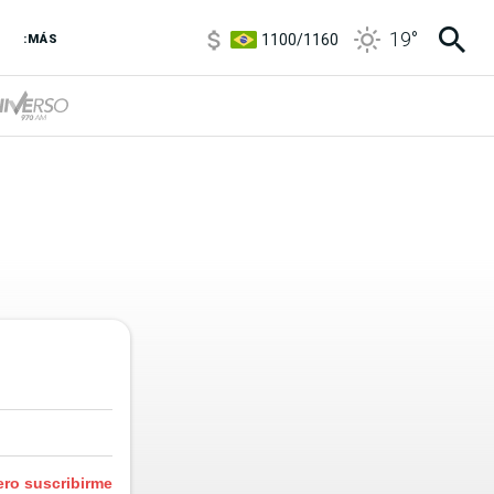
5900
/
5960
19
°
1100
/
1160
:MÁS
3,8
/
4
6850
/
7200
5900
/
5960
ero suscribirme