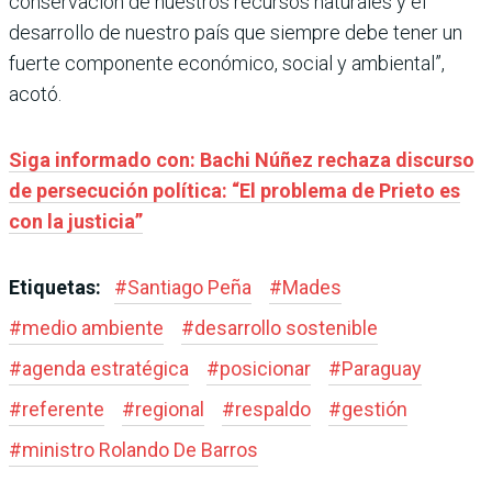
conservación de nuestros recursos naturales y el
desarrollo de nuestro país que siempre debe tener un
fuerte componente económico, social y ambiental”,
acotó.
Siga informado con: Bachi Núñez rechaza discurso
de persecución política: “El problema de Prieto es
con la justicia”
Etiquetas:
#
Santiago Peña
#
Mades
#
medio ambiente
#
desarrollo sostenible
#
agenda estratégica
#
posicionar
#
Paraguay
#
referente
#
regional
#
respaldo
#
gestión
#
ministro Rolando De Barros