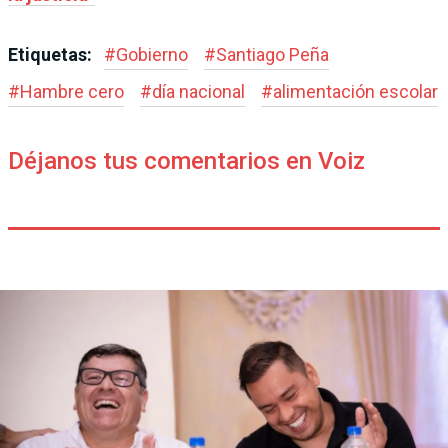
Etiquetas:
#
Gobierno
#
Santiago Peña
#
Hambre cero
#
día nacional
#
alimentación escolar
Déjanos tus comentarios en Voiz