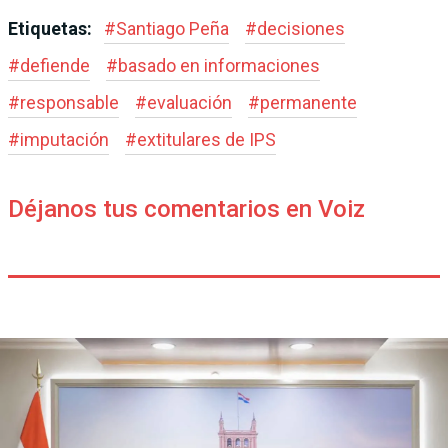
Etiquetas:
#
Santiago Peña
#
decisiones
#
defiende
#
basado en informaciones
#
responsable
#
evaluación
#
permanente
#
imputación
#
extitulares de IPS
Déjanos tus comentarios en Voiz