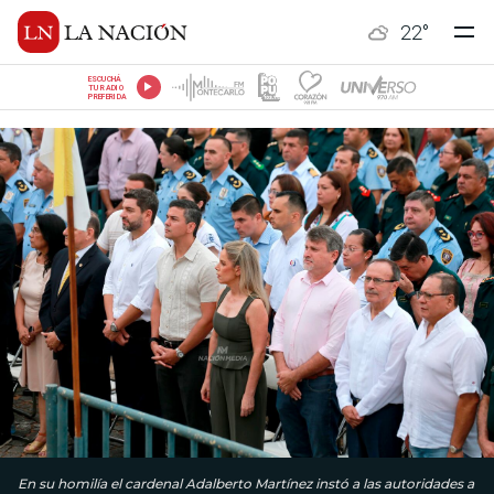
22
°
ESCUCHÁ
TU RADIO
PREFERIDA
En su homilía el cardenal Adalberto Martínez instó a las autoridades a