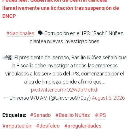
llamativamente una licitación tras suspensión de
DNCP
#Nacionales
| 🗣️ Corrupción en el IPS: “Bachi” Núñez
plantea nuevas investigaciones
🧏🏽 El presidente del senado, Basilio Núñez señaló que
la Fiscalía debe investigar a todas las empresas
vinculadas a los servicios del IPS, comenzando por el
área de limpieza, donde afirmó que…
pic.twitter.com/Q2W95MeKdi
— Universo 970 AM (@Universo970py)
August 5, 2026
Etiquetas:
#
Senado
#
Basilio Núñez
#
IPS
#
imputación
#
desfalco
#
irregularidades