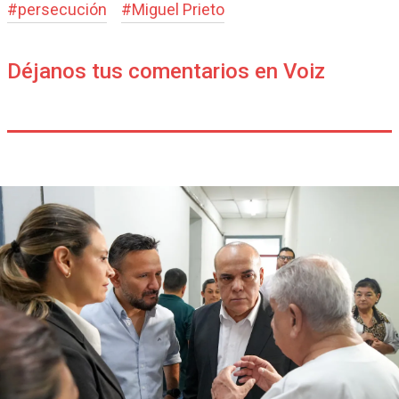
#
persecución
#
Miguel Prieto
Déjanos tus comentarios en Voiz