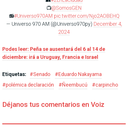
📺
@SomosGEN
📻
#Universo970AM
pic.twitter.com/Njo2AOBEHQ
— Universo 970 AM (@Universo970py)
December 4,
2024
Podes leer: Peña se ausentará del 6 al 14 de
diciembre: irá a Uruguay, Francia e Israel
Etiquetas:
#
Senado
#
Eduardo Nakayama
#
polémica declaración
#
Ñeembucú
#
carpincho
Déjanos tus comentarios en Voiz