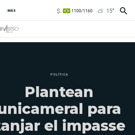
1100
/
1160
15
°
3,8
/
4
:MÁS
6850
/
7200
5900
/
5960
POLÍTICA
Plantean
unicameral para
zanjar el impasse