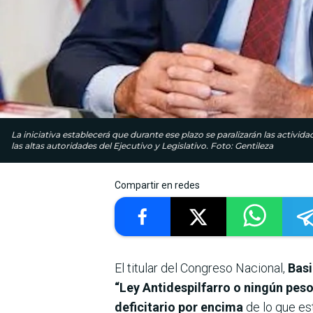
La iniciativa establecerá que durante ese plazo se paralizarán las activida
las altas autoridades del Ejecutivo y Legislativo. Foto: Gentileza
Compartir en redes
El titular del Congreso Nacional,
Basi
“Ley Antidespilfarro o ningún pes
deficitario por encima
de lo que es