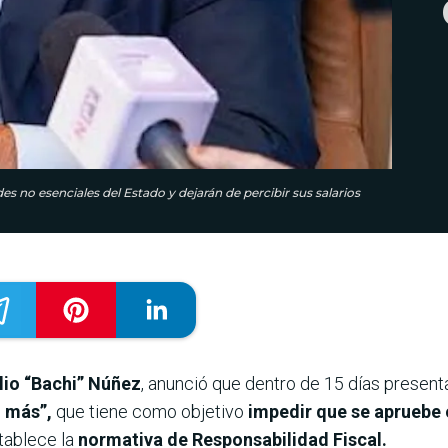
des no esenciales del Estado y dejarán de percibir sus salarios
lio “Bachi” Núñez
, anunció que dentro de 15 días present
o más”,
que tiene como objetivo
impedir que se apruebe 
tablece la
normativa de Responsabilidad Fiscal.