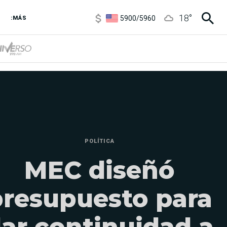
5900
/
5960
18
°
1100
/
1160
:MÁS
3,8
/
4
6850
/
7200
5900
/
5960
POLÍTICA
MEC diseñó
presupuesto para
ar continuidad a