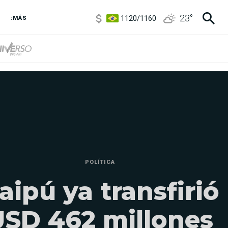
1120
/
1160
23
°
:MÁS
3,6
/
3,9
6850
/
7200
5920
/
5970
POLÍTICA
taipú ya transfirió
USD 462 millones