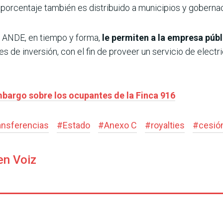
 porcentaje también es distribuido a municipios y goberna
la ANDE, en tiempo y forma,
le permiten a la empresa púb
es de inversión, con el fin de proveer un servicio de electri
bargo sobre los ocupantes de la Finca 916
ansferencias
#
Estado
#
Anexo C
#
royalties
#
cesió
en Voiz