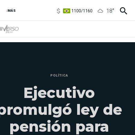
1100
/
1160
18
°
:MÁS
3,8
/
4
6850
/
7200
5900
/
5960
POLÍTICA
Ejecutivo
promulgó ley de
pensión para