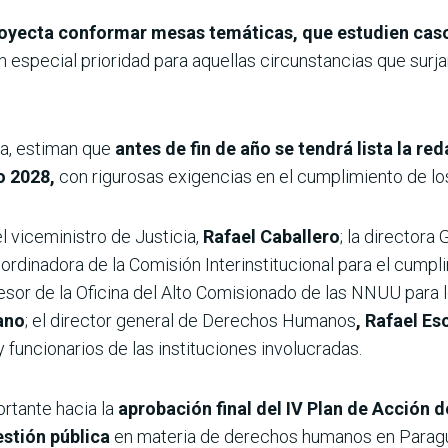
oyecta conformar mesas temáticas, que estudien caso 
 especial prioridad para aquellas circunstancias que surj
ia, estiman que
antes de fin de año se tendrá lista la red
ño 2028,
con rigurosas exigencias en el cumplimiento de l
 el viceministro de Justicia,
Rafael Caballero
; la director
ordinadora de la Comisión Interinstitucional para el cumpl
asesor de la Oficina del Alto Comisionado de las NNUU par
ano
; el director general de Derechos Humanos
, Rafael Es
 y funcionarios de las instituciones involucradas.
ortante hacia la
aprobación final del IV Plan de Acción
estión pública
en materia de derechos humanos en Parag