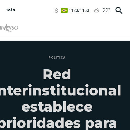
1120
/
1160
22
°
:MÁS
3,6
/
3,9
6850
/
7200
5920
/
5970
POLÍTICA
Red
nterinstitucional
establece
prioridades para