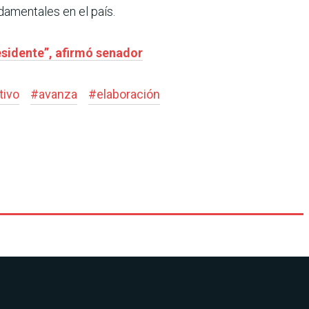
damentales en el país.
residente”, afirmó senador
tivo
#
avanza
#
elaboración