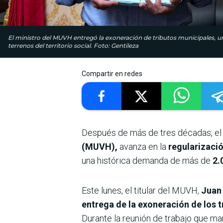
El ministro del MUVH entregó la exoneración de tributos municipales, un 
terrenos del territorio social. Foto: Gentileza
Compartir en redes
Después de más de tres décadas, e
(MUVH),
avanza en la
regularizació
una histórica demanda de más de
2.
Este lunes, el titular del MUVH,
Juan 
entrega de la exoneración de los 
Durante la reunión de trabajo que m