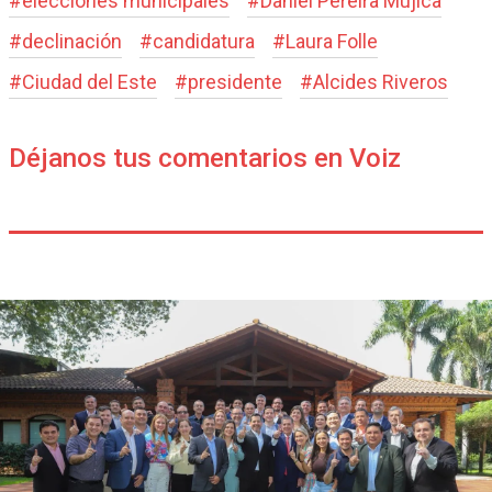
#
elecciones municipales
#
Daniel Pereira Mujica
#
declinación
#
candidatura
#
Laura Folle
#
Ciudad del Este
#
presidente
#
Alcides Riveros
Déjanos tus comentarios en Voiz