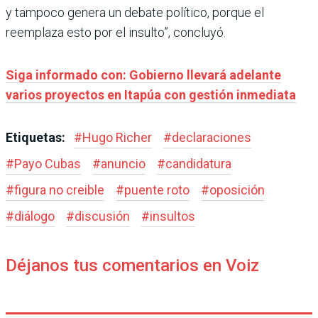
y tampoco genera un debate político, porque el
reemplaza esto por el insulto”, concluyó.
Siga informado con: Gobierno llevará adelante
varios proyectos en Itapúa con gestión inmediata
Etiquetas:
#
Hugo Richer
#
declaraciones
#
Payo Cubas
#
anuncio
#
candidatura
#
figura no creible
#
puente roto
#
oposición
#
diálogo
#
discusión
#
insultos
Déjanos tus comentarios en Voiz