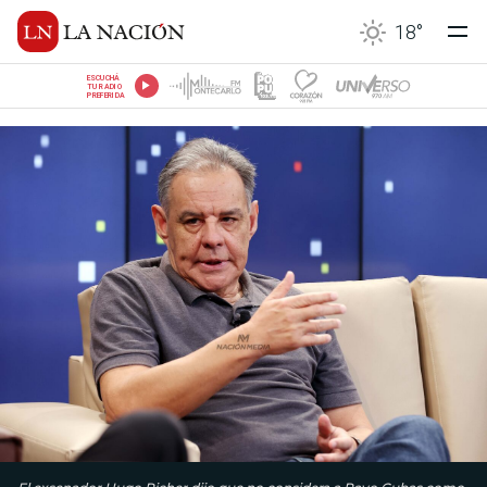
18
°
ESCUCHÁ
TU RADIO
PREFERIDA