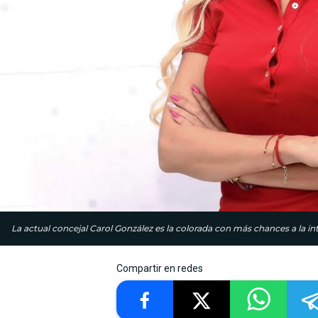
La actual concejal Carol González es la colorada con más chances a la in
Compartir en redes