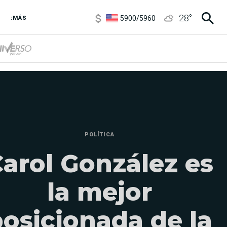
5900
/
5960
28
°
:MÁS
1100
/
1160
3,8
/
4
6850
/
7200
5900
/
5960
POLÍTICA
arol González es
la mejor
osicionada de la