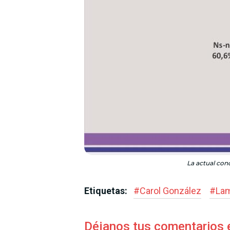
La actual conc
Etiquetas:
#
Carol González
#
La
Déjanos tus comentarios 