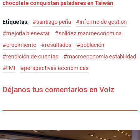
chocolate conquistan paladares en Taiwán
Etiquetas:
#
santiago peña
#
informe de gestion
#
mejoría bienestar
#
solidez macroeconómica
#
crecimiento
#
resultados
#
población
#
rendición de cuentas
#
macroeconomia estabilidad
#
FMI
#
perspectivas economicas
Déjanos tus comentarios en Voiz