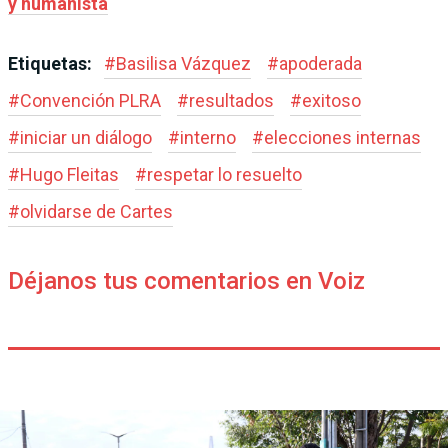
y humanista
Etiquetas:
#
Basilisa Vázquez
#
apoderada
#
Convención PLRA
#
resultados
#
exitoso
#
iniciar un diálogo
#
interno
#
elecciones internas
#
Hugo Fleitas
#
respetar lo resuelto
#
olvidarse de Cartes
Déjanos tus comentarios en Voiz