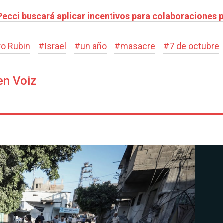
Pecci buscará aplicar incentivos para colaboraciones
ro Rubin
#
Israel
#
un año
#
masacre
#
7 de octubre
en Voiz