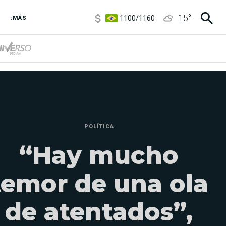
1100
/
1160
15
°
:MÁS
3,8
/
4
6850
/
7200
5900
/
5960
POLÍTICA
“Hay mucho
temor de una ola
de atentados”,