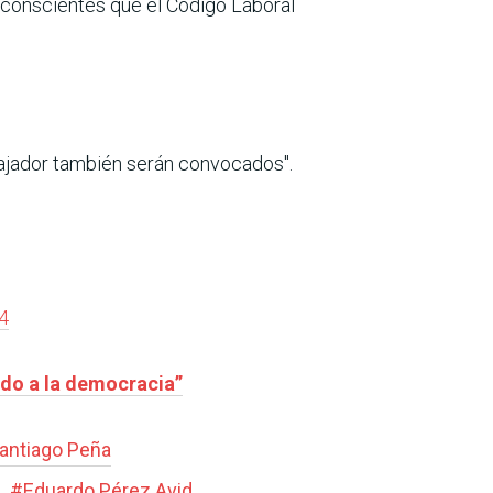
r conscientes que el Código Laboral
abajador también serán convocados".
4
ado a la democracia”
antiago Peña
#
Eduardo Pérez Avid