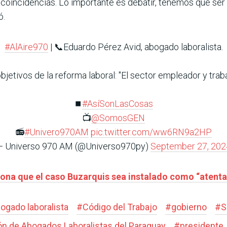
as coincidencias. Lo importante es debatir, tenemos que se
ó.
#AlAire970
| 📞Eduardo Pérez Avid, abogado laboralista.
bjetivos de la reforma laboral: "El sector empleador y tr
⏹️
#AsíSonLasCosas
📺
@SomosGEN
📻
#Univero970AM
pic.twitter.com/ww6RN9a2HP
— Universo 970 AM (@Universo970py)
September 27, 202
iona que el caso Buzarquis sea instalado como “atent
ogado laboralista
#
Código del Trabajo
#
gobierno
#
S
ón de Abogados Laboralistas del Paraguay
#
presidente