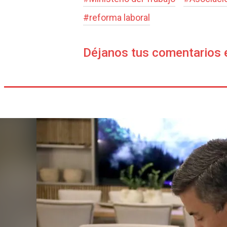
#
reforma laboral
Déjanos tus comentarios 