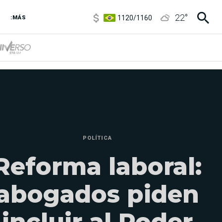
1120
/
1160
22
°
:MÁS
3,6
/
3,9
6850
/
7200
5920
/
5970
POLÍTICA
Reforma laboral:
abogados piden
incluir al Poder