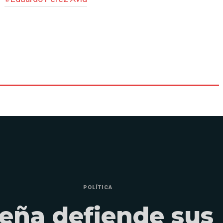
POLÍTICA
eña defiende sus