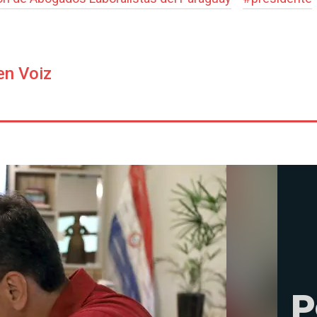
en Voiz
P