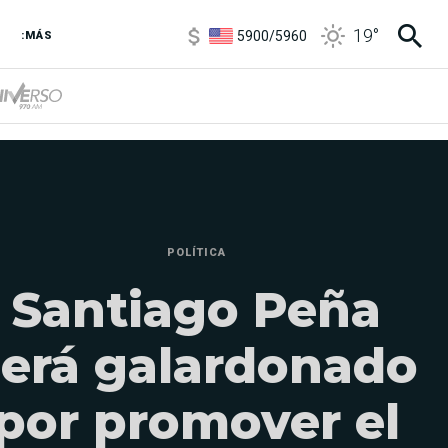
5900
/
5960
19
°
1100
/
1160
:MÁS
3,8
/
4
6850
/
7200
5900
/
5960
POLÍTICA
Santiago Peña
será galardonado
por promover el