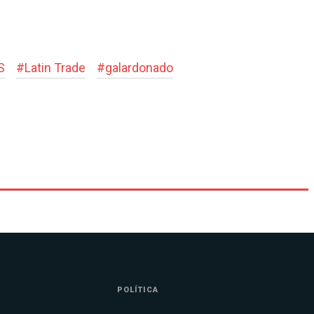
S
#
Latin Trade
#
galardonado
POLÍTICA