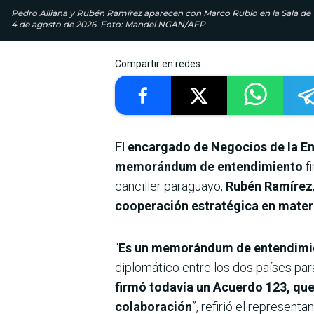
Pedro Alliana y Rubén Ramírez aparecen con Marco Rubio en la Sala de 
4 de agosto de 2026. Foto: Mandel NGAN/AFP
Compartir en redes
El
encargado de Negocios de la Em
memorándum de entendimiento
fi
canciller paraguayo,
Rubén Ramírez
cooperación estratégica en materia
“
Es un memorándum de entendimient
diplomático entre los dos países pa
firmó todavía un Acuerdo 123, que 
colaboración
”, refirió el represent