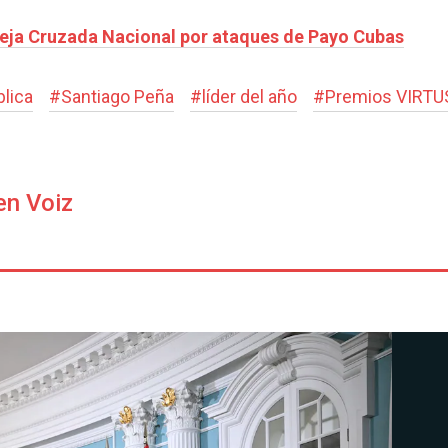
deja Cruzada Nacional por ataques de Payo Cubas
blica
#
Santiago Peña
#
líder del año
#
Premios VIRTU
en Voiz